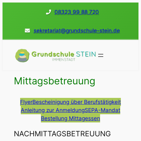
Direkt
08323 99 88 720
zum
Inhalt
sekretariat@grundschule-stein.de
wechseln
Mittagsbetreuung
Flyer
Bescheinigung über Berufstätigkeit
Anleitung zur Anmeldung
SEPA-Mandat
Bestellung Mittagessen
NACHMITTAGSBETREUUNG